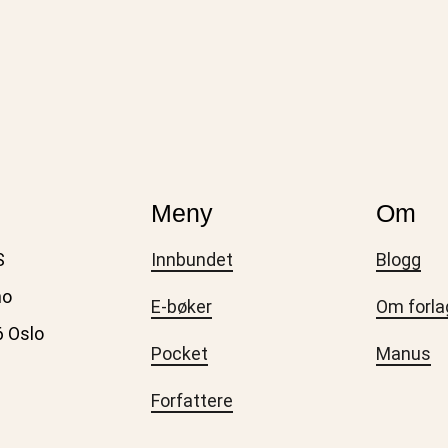
Meny
Om
S
Innbundet
Blogg
no
E-bøker
Om forla
6 Oslo
Pocket
Manus
Forfattere