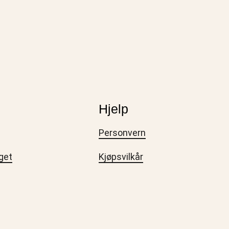
Hjelp
Personvern
get
Kjøpsvilkår