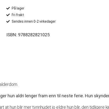
På lager
Fri frakt
Sendes innen 0-2 virkedager
ISBN: 9788282821025
alderdom.
ger hun aldri lenger fram enn til neste ferie. Hun skynde
rt at hun blir mer tynnhudet jo eldre hun blir, den tidligere