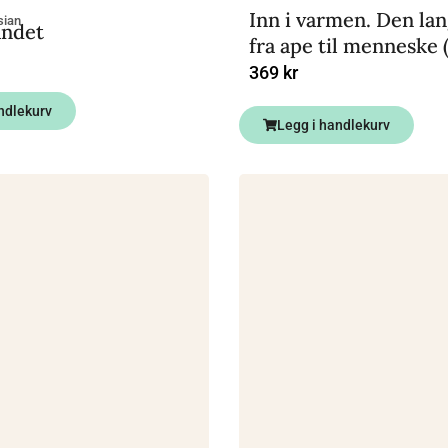
Inn i varmen. Den la
sian
andet
fra ape til menneske 
369
kr
ndlekurv
Legg i handlekurv