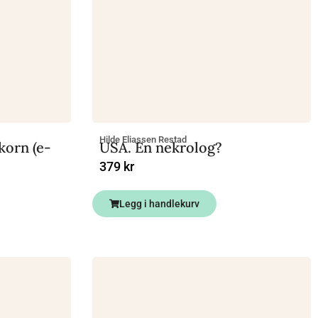
Hilde Eliassen Restad
korn (e-
USA. En nekrolog?
379
kr
Legg i handlekurv