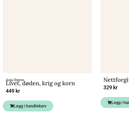
Nettforgi
Anja Røyne
Livet, døden, krig og korn
329
kr
449
kr
Legg i ha
Legg i handlekurv