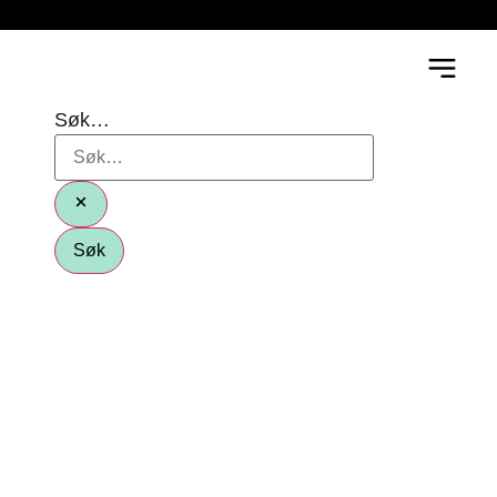
Søk…
Søk