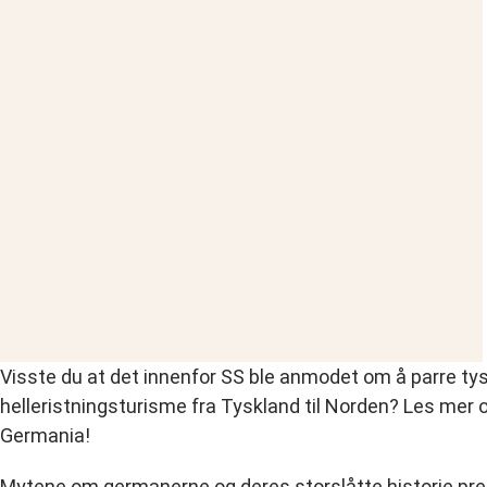
Visste du at det innenfor SS ble anmodet om å parre ty
helleristningsturisme fra Tyskland til Norden? Les mer
Germania!
Mytene om germanerne og deres storslåtte historie pre