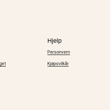
Hjelp
Personvern
get
Kjøpsvilkår