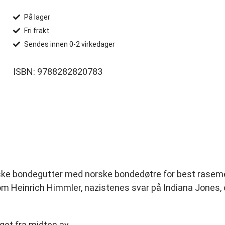
På lager
Fri frakt
Sendes innen 0-2 virkedager
ISBN: 9788282820783
ske bondegutter med norske bondedøtre for best rasemess
 om Heinrich Himmler, nazistenes svar på Indiana Jones
get fra midten av