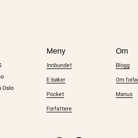
Meny
Om
S
Innbundet
Blogg
no
E-bøker
Om forla
6 Oslo
Pocket
Manus
Forfattere