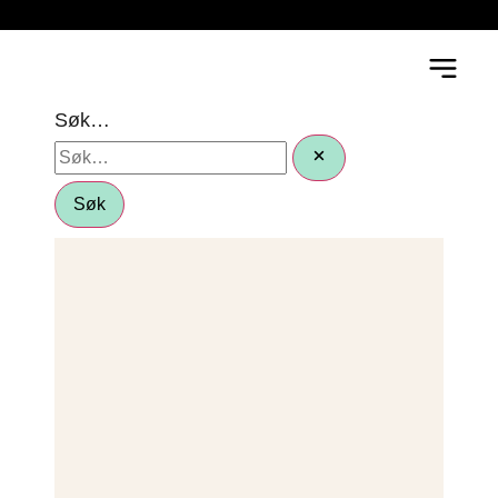
Søk…
Søk