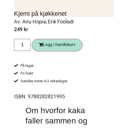
Kjemi på kjøkkenet
Av:
Anu Hopia
,
Erik Fooladi
249
kr
Legg i handlekurv
På lager
Fri frakt
Sendes innen 0-2 virkedager
ISBN: 9788282821995
Om hvorfor kaka
faller sammen og