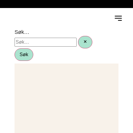
Søk…
Søk