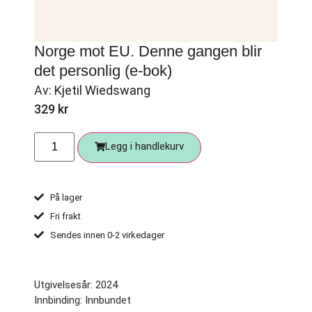
Norge mot EU. Denne gangen blir
det personlig (e-bok)
Av:
Kjetil Wiedswang
329
kr
Legg i handlekurv
På lager
Fri frakt
Sendes innen 0-2 virkedager
Utgivelsesår: 2024
Innbinding: Innbundet