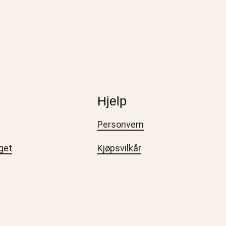
Hjelp
Personvern
get
Kjøpsvilkår