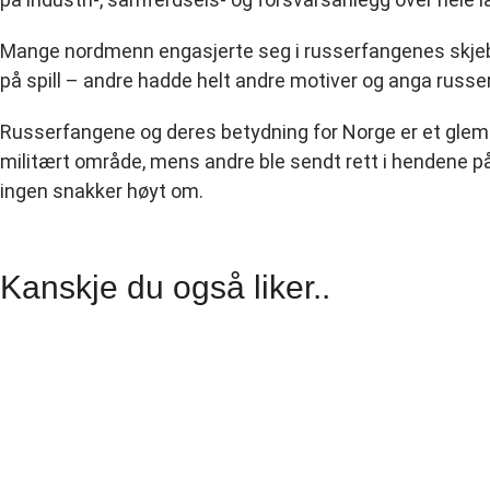
Mange nordmenn engasjerte seg i russerfangenes skjebn
på spill – andre hadde helt andre motiver og anga russer
Russerfangene og deres betydning for Norge er et glemt k
militært område, mens andre ble sendt rett i hendene på
ingen snakker høyt om.
Kanskje du også liker..