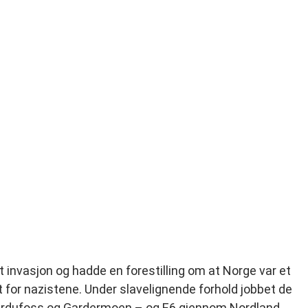
rt invasjon og hadde en forestilling om at Norge var et
 for nazistene. Under slavelignende forhold jobbet de
 Bardufoss og Gardermoen – og E6 gjennom Nordland.