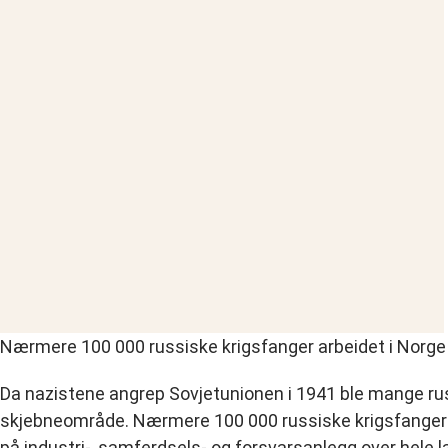
Nærmere 100 000 russiske krigsfanger arbeidet i Norge u
Da nazistene angrep Sovjetunionen i 1941 ble mange russis
skjebneområde. Nærmere 100 000 russiske krigsfanger ha
på industri-, samferdsels- og forsvarsanlegg over hele