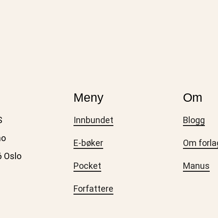
Meny
Om
S
Innbundet
Blogg
no
E-bøker
Om forla
6 Oslo
Pocket
Manus
Forfattere