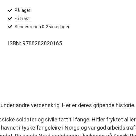
På lager
Fri frakt
Sendes innen 0-2 virkedager
ISBN: 9788282820165
nder andre verdenskrig. Her er deres gripende historie.
ke soldater og sivile tatt til fange. Hitler fryktet allie
vnet i tyske fangeleire i Norge og var god arbeidskraft
 landet. De bygde Nordlandsbanen, flyplasser på Kjevik,