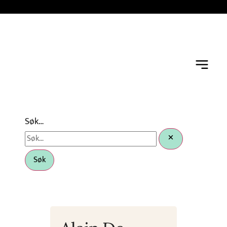
Søk…
Søk