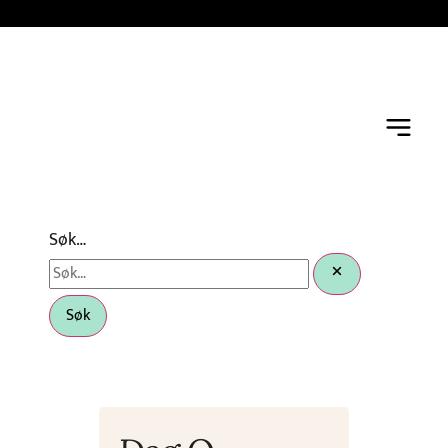
Søk…
Søk