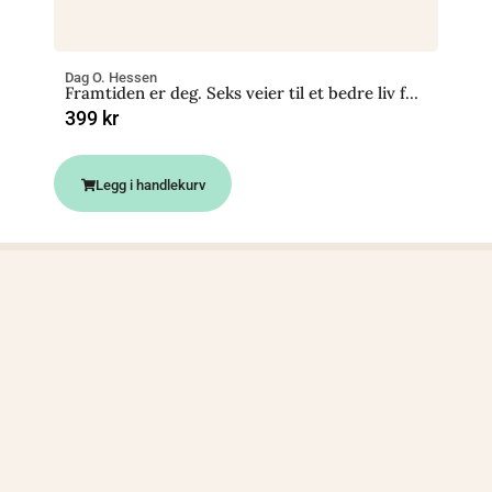
Dag O. Hessen
Framtiden er deg. Seks veier til et bedre liv for planeten og oss
399
kr
Legg i handlekurv