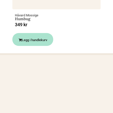
Håvard Mossige
Humbug
349
kr
Legg i handlekurv