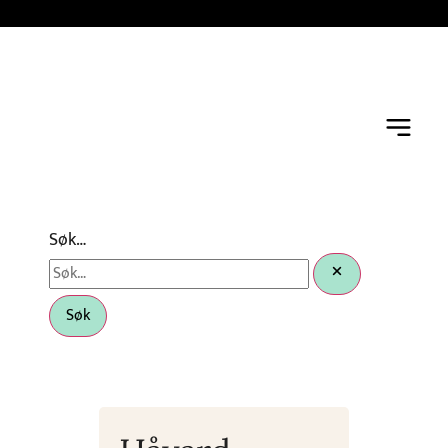
Søk…
Søk