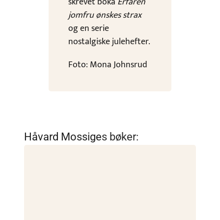
skrevet boka
Erfaren
jomfru ønskes strax
og en serie
nostalgiske julehefter.
Foto: Mona Johnsrud
Håvard Mossige
s bøker: