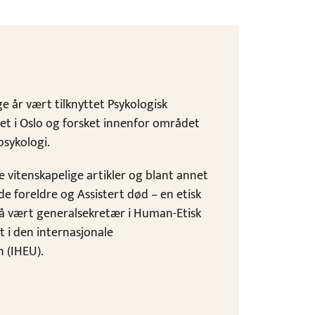
e år vært tilknyttet Psykologisk
tet i Oslo og forsket innenfor området
psykologi.
e vitenskapelige artikler og blant annet
e foreldre og Assistert død – en etisk
så vært generalsekretær i Human-Etisk
 i den internasjonale
 (IHEU).