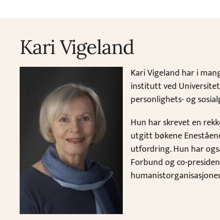
Kari Vigeland
Kari Vigeland har i mang
institutt ved Universite
personlighets- og sosial
Hun har skrevet en rekk
utgitt bøkene Eneståend
utfordring. Hun har og
Forbund og co-president
humanistorganisasjonen