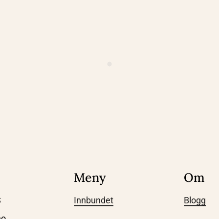
Meny
Om
S
Innbundet
Blogg
no