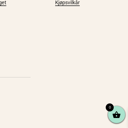
get
Kjøpsvilkår
0