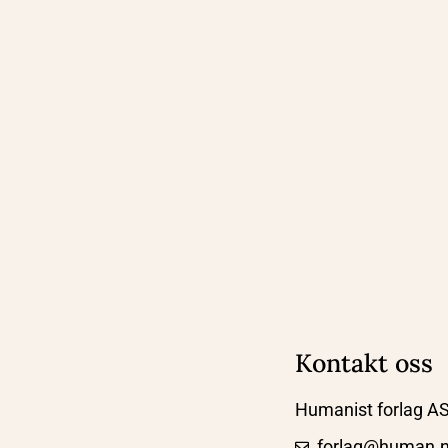
Kontakt oss
Humanist forlag A
forlag@human.