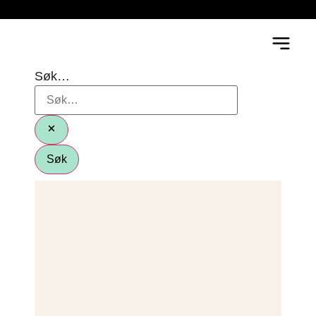
Søk…
Søk