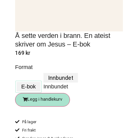
Å sette verden i brann. En ateist
skriver om Jesus – E-bok
169
kr
Format
Innbundet
E-bok
Innbundet
Legg i handlekurv
På lager
Fri frakt