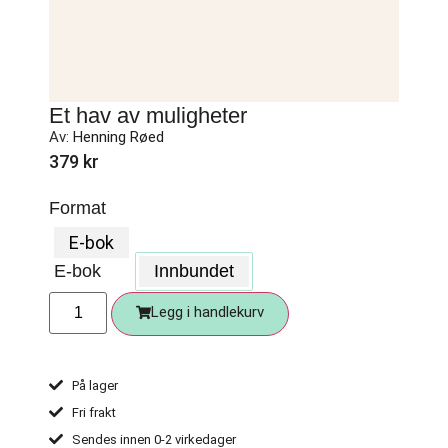
Et hav av muligheter
Av:
Henning Røed
379
kr
Format
E-bok
E-bok
Innbundet
Legg i handlekurv
På lager
Fri frakt
Sendes innen 0-2 virkedager