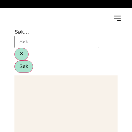
Søk…
Søk