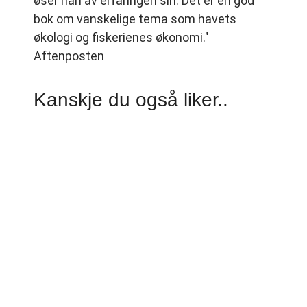
øser han av erfaringen sin. Det er en god
bok om vanskelige tema som havets
økologi og fiskerienes økonomi."
Aftenposten
Kanskje du også liker..