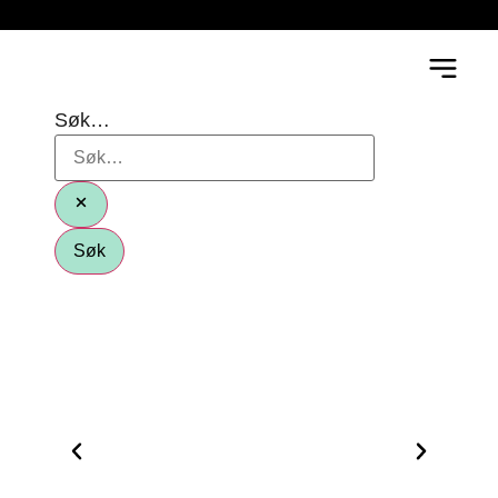
Søk…
Søk