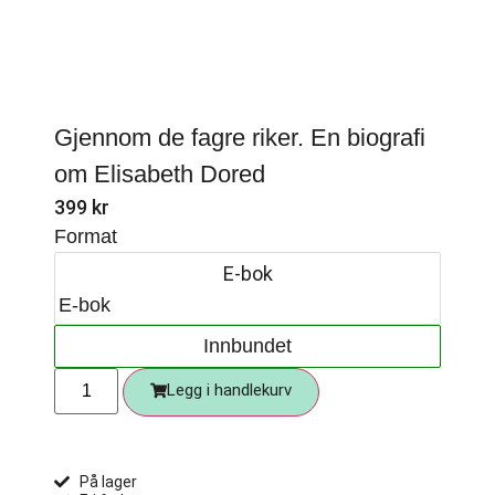
Gjennom de fagre riker. En biografi
om Elisabeth Dored
399
kr
Format
E-bok
E-bok
Innbundet
Legg i handlekurv
På lager