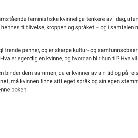
remstående feministiske kvinnelige tenkere av i dag, ut
 og hennes tilblivelse, kroppen og språket – og i samtalen
r glitrende penner, og er skarpe kultur- og samfunnsobse
Hva er egentlig en kvinne, og hvordan blir hun til? Hva vil 
en binder dem sammen, de er kvinner av sin tid og på re
et, må kvinnen finne sitt eget språk og sin egen stemme,
denne boken.