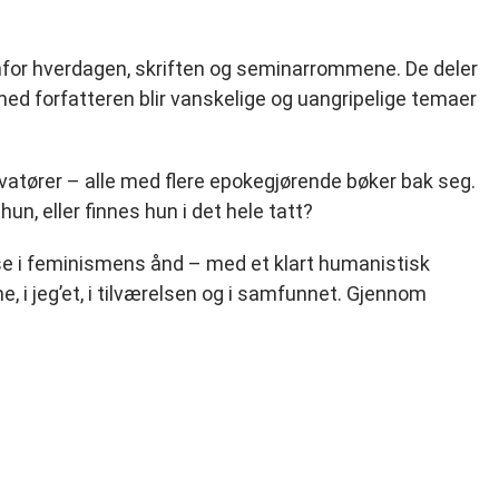
enfor hverdagen, skriften og seminarrommene. De deler
 med forfatteren blir vanskelige og uangripelige temaer
rvatører – alle med flere epokegjørende bøker bak seg.
hun, eller finnes hun i det hele tatt?
ise i feminismens ånd – med et klart humanistisk
 i jeg’et, i tilværelsen og i samfunnet. Gjennom