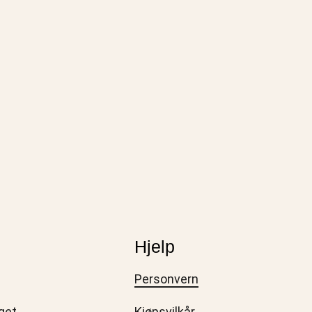
Hjelp
Personvern
get
Kjøpsvilkår