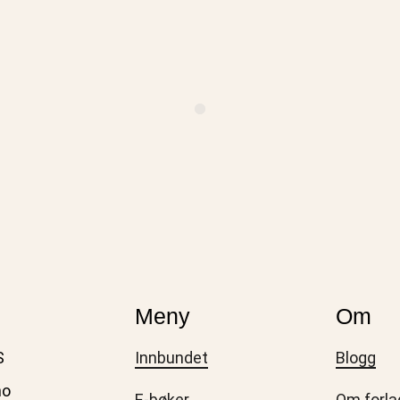
Meny
Om
S
Innbundet
Blogg
no
E-bøker
Om forla