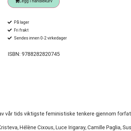
Legg i handlekurv
På lager
Fri frakt
Sendes innen 0-2 virkedager
ISBN: 9788282820745
n av vår tids viktigste feministiske tenkere gjennom forfa
 Kristeva, Hélène Cixous, Luce Irigaray, Camille Paglia, 