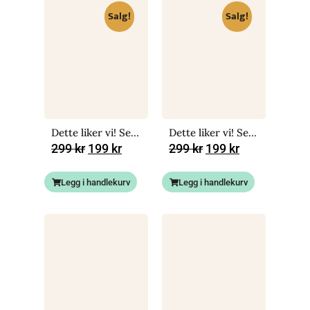
Salg!
Salg!
Dette liker vi! Sexråd fra guttene til jentene
Dette liker vi! Sexråd fra jentene til guttene
299
kr
199
kr
299
kr
199
kr
Legg i handlekurv
Legg i handlekurv