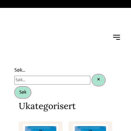
Søk…
Søk
Ukategorisert