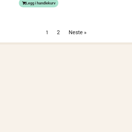
base
Legg i handlekurv
rt på
kunde
vurde
ringer
1
2
Neste »