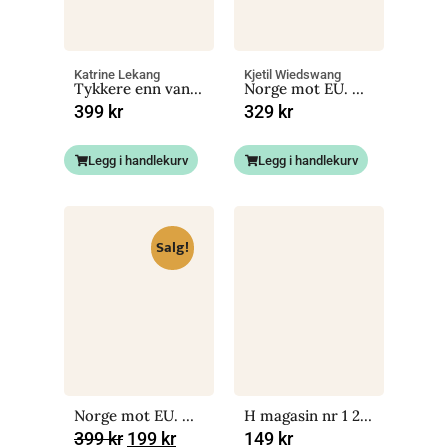
Katrine Lekang
Kjetil Wiedswang
Tykkere enn vann. En historie om blodet i kroppen din
Norge mot EU. Denne gangen blir det personlig (e-bok)
399
kr
329
kr
Legg i handlekurv
Legg i handlekurv
Salg!
Norge mot EU. Denne gangen blir det personlig
H magasin nr 1 2023
399
kr
199
kr
149
kr