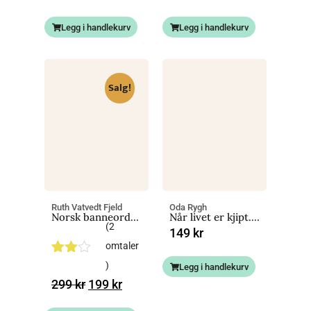
Legg i handlekurv
Legg i handlekurv
Salg!
Ruth Vatvedt Fjeld
Oda Rygh
Norsk banneordbok (revidert utgave)
Når livet er kjipt. En håndbok for unge folk
(
2
149
kr
omtaler
Vurde
2
)
Legg i handlekurv
rt
299
kr
199
kr
3.00
av 5